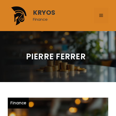
Aller
au
KRYOS
MENU
contenu
Finance
PIERRE FERRER
Finance