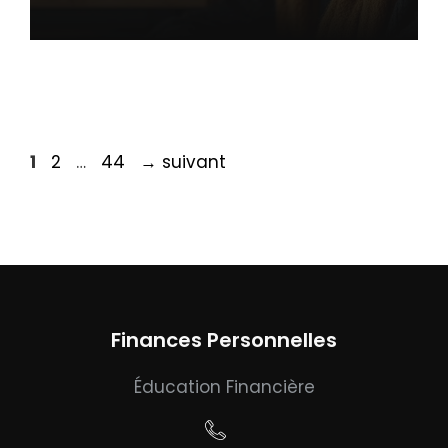
Page
Page
Page
1
2
…
44
→
suivant
Finances Personnelles
Éducation Financière