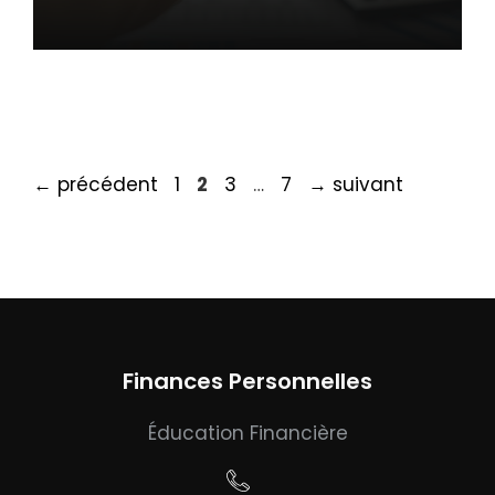
Page
Page
Page
Page
←
précédent
1
2
3
…
7
→
suivant
Finances Personnelles
Éducation Financière