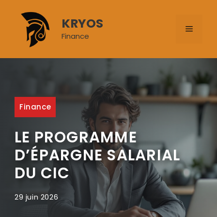
Aller
au
KRYOS
MENU
contenu
Finance
Finance
LE PROGRAMME
D’ÉPARGNE SALARIAL
DU CIC
29 juin 2026