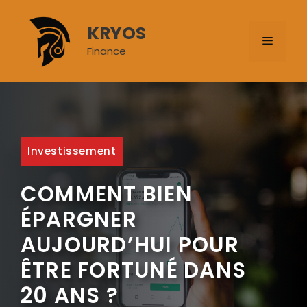
Aller
au
KRYOS
MENU
contenu
Finance
Investissement
COMMENT BIEN
ÉPARGNER
AUJOURD’HUI POUR
ÊTRE FORTUNÉ DANS
20 ANS ?