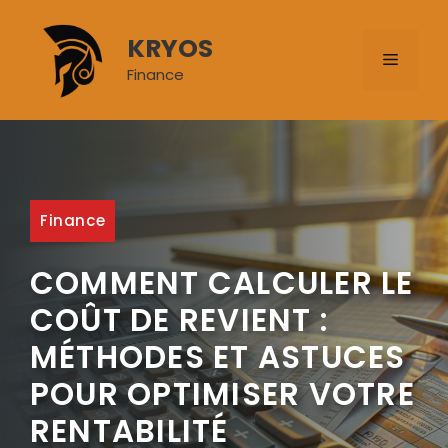
Aller
au
KRYOS
MENU
contenu
Finance
Finance
COMMENT CALCULER LE
COÛT DE REVIENT :
MÉTHODES ET ASTUCES
POUR OPTIMISER VOTRE
RENTABILITÉ