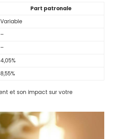
Part patronale
Variable
–
–
4,05%
8,55%
nt et son impact sur votre