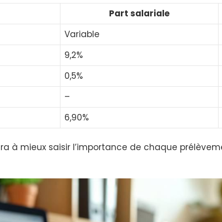
Part salariale
Variable
9,2%
0,5%
–
6,90%
ra à mieux saisir l’importance de chaque prélèveme