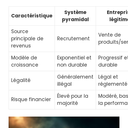
Système
Entrepri
Caractéristique
pyramidal
légitim
Source
Vente de
principale de
Recrutement
produits/se
revenus
Modèle de
Exponentiel et
Progressif e
croissance
non durable
durable
Généralement
Légal et
Légalité
illégal
réglementé
Élevé pour la
Modéré, bas
Risque financier
majorité
la perform