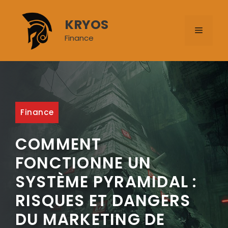
Aller
au
KRYOS
MENU
contenu
Finance
Finance
COMMENT
FONCTIONNE UN
SYSTÈME PYRAMIDAL :
RISQUES ET DANGERS
DU MARKETING DE