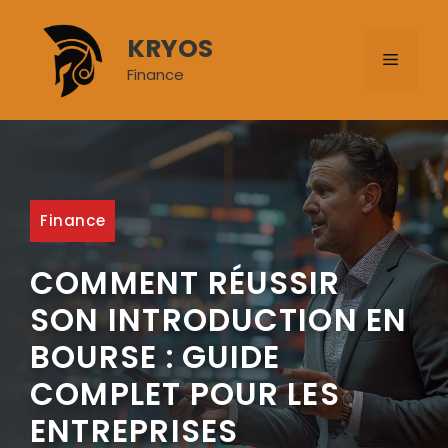
Aller
au
KRYOS
MENU
contenu
Finance
Finance
COMMENT RÉUSSIR
SON INTRODUCTION EN
BOURSE : GUIDE
COMPLET POUR LES
ENTREPRISES