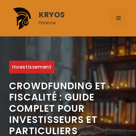
Aller
au
KRYOS
MENU
contenu
Finance
Investissement
CROWDFUNDING ET
FISCALITÉ : GUIDE
COMPLET POUR
INVESTISSEURS ET
PARTICULIERS