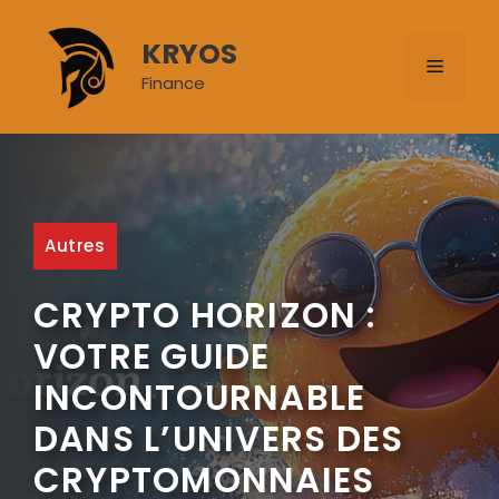
Aller
au
KRYOS
MENU
contenu
Finance
Autres
CRYPTO HORIZON :
VOTRE GUIDE
INCONTOURNABLE
DANS L’UNIVERS DES
CRYPTOMONNAIES