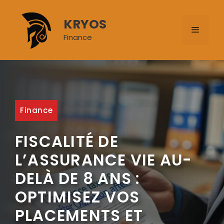
Aller
au
KRYOS
MENU
contenu
Finance
Finance
FISCALITÉ DE
L’ASSURANCE VIE AU-
DELÀ DE 8 ANS :
OPTIMISEZ VOS
PLACEMENTS ET