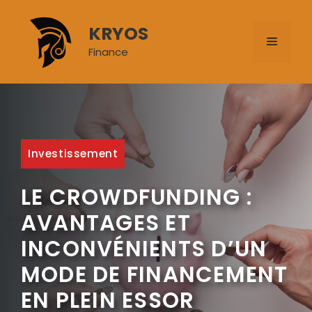
Aller
au
KRYOS
MENU
contenu
Finance
Investissement
LE CROWDFUNDING :
AVANTAGES ET
INCONVÉNIENTS D’UN
MODE DE FINANCEMENT
EN PLEIN ESSOR