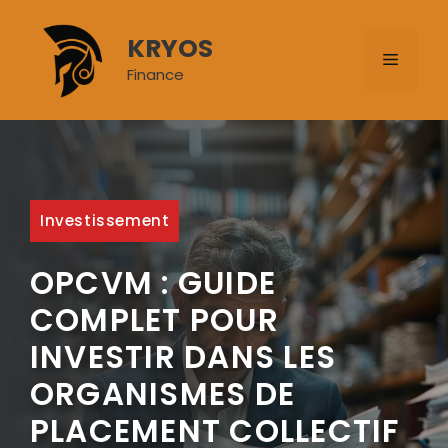
Aller
au
KRYOS
MENU
contenu
Finance
Investissement
OPCVM : GUIDE
COMPLET POUR
INVESTIR DANS LES
ORGANISMES DE
PLACEMENT COLLECTIF