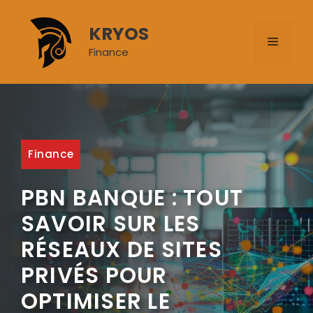
Aller
au
KRYOS
MENU
contenu
Finance
Finance
PBN BANQUE : TOUT
SAVOIR SUR LES
RÉSEAUX DE SITES
PRIVÉS POUR
OPTIMISER LE