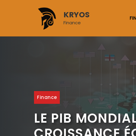
Aller
au
KRYOS
contenu
FI
Finance
Finance
LE PIB MONDIAL
CROISSANCE É