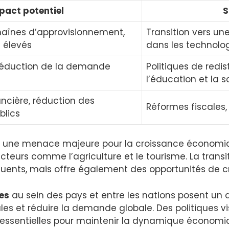
pact potentiel
S
haînes d’approvisionnement,
Transition vers un
 élevés
dans les technolog
, réduction de la demande
Politiques de redi
l’éducation et la 
ancière, réduction des
Réformes fiscales,
blics
 une menace majeure pour la croissance économiqu
cteurs comme l’agriculture et le tourisme. La trans
ents, mais offre également des opportunités de cr
es
au sein des pays et entre les nations posent un dé
es et réduire la demande globale. Des politiques vi
nt essentielles pour maintenir la dynamique économ