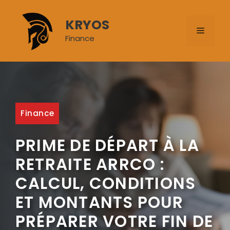
Aller
au
KRYOS
MENU
contenu
Finance
Finance
PRIME DE DÉPART À LA
RETRAITE ARRCO :
CALCUL, CONDITIONS
ET MONTANTS POUR
PRÉPARER VOTRE FIN DE