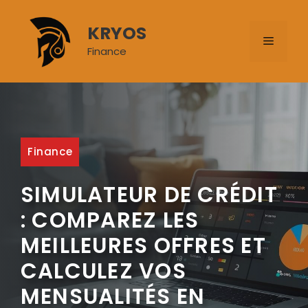
Aller
au
KRYOS
MENU
contenu
Finance
Finance
SIMULATEUR DE CRÉDIT
: COMPAREZ LES
MEILLEURES OFFRES ET
CALCULEZ VOS
MENSUALITÉS EN