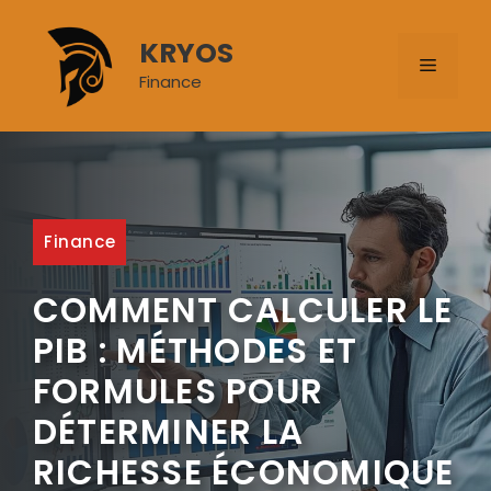
Aller
au
KRYOS
MENU
contenu
Finance
Finance
COMMENT CALCULER LE
PIB : MÉTHODES ET
FORMULES POUR
DÉTERMINER LA
RICHESSE ÉCONOMIQUE